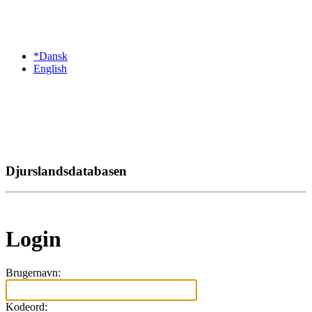
*Dansk
English
Djurslandsdatabasen
Login
Brugernavn:
Kodeord: